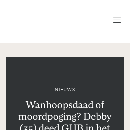
NIEUWS
Wanhoopsdaad of
moordpoging? Debby
(35) deed GHB in het