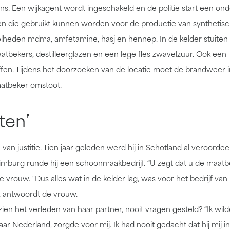
ans. Een wijkagent wordt ingeschakeld en de politie start een ond
len die gebruikt kunnen worden voor de productie van synthetis
eelheden mdma, amfetamine, hasj en hennep. In de kelder stuiten
atbekers, destilleerglazen en een lege fles zwavelzuur. Ook een
n. Tijdens het doorzoeken van de locatie moet de brandweer in
atbeker omstoot.
ten’
an justitie. Tien jaar geleden werd hij in Schotland al veroordee
imburg runde hij een schoonmaakbedrijf. “U zegt dat u de maatb
 vrouw. “Dus alles wat in de kelder lag, was voor het bedrijf van 
n”, antwoordt de vrouw.
ezien het verleden van haar partner, nooit vragen gesteld? “Ik wild
naar Nederland, zorgde voor mij. Ik had nooit gedacht dat hij mij in