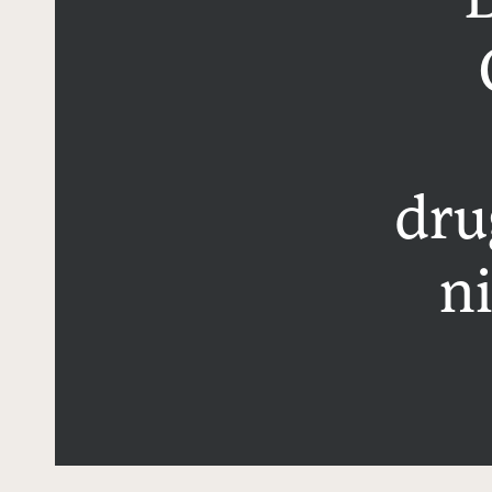
B
dru
n