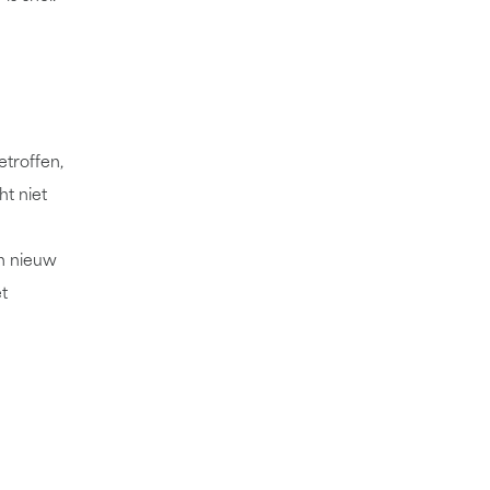
etroffen,
ht niet
en nieuw
t