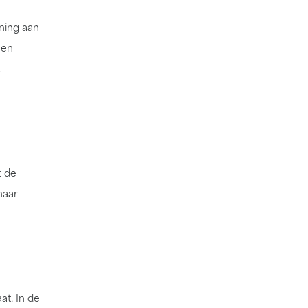
ning aan
een
t
t de
haar
t. In de