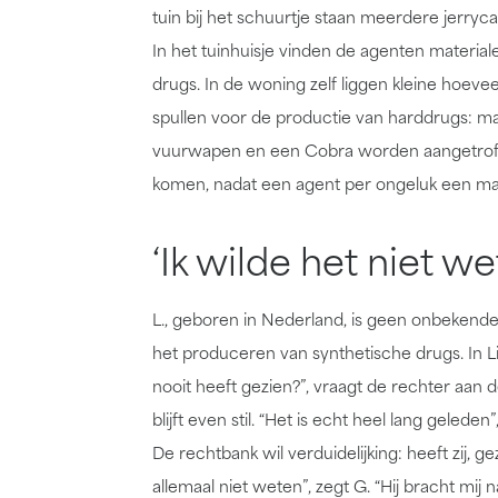
tuin bij het schuurtje staan meerdere jerryc
In het tuinhuisje vinden de agenten materia
drugs. In de woning zelf liggen kleine hoev
spullen voor de productie van harddrugs: ma
vuurwapen en een Cobra worden aangetroffe
komen, nadat een agent per ongeluk een ma
‘Ik wilde het niet we
L., geboren in Nederland, is geen onbekende v
het produceren van synthetische drugs. In L
nooit heeft gezien?”, vraagt de rechter aan de
blijft even stil. “Het is echt heel lang gelede
De rechtbank wil verduidelijking: heeft zij, g
allemaal niet weten”, zegt G. “Hij bracht mij 