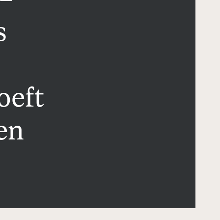
 –
s
oeft
en