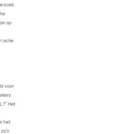
erzoek.
che
 ze op
 actie
ld voor
ekers
L.?” Het
e het
 zo’n