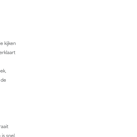
e kijken
erklaart
ek,
 de
aait
is snel.