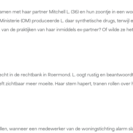
amen met haar partner Mitchell L. (36) en hun zoontje in een wo
isterie (OM) produceerde L. daar synthetische drugs, terwijl 
. van de praktijken van haar inmiddels ex-partner? Of wilde ze he
ht in de rechtbank in Roermond. L. oogt rustig en beantwoord
t zichtbaar meer moeite. Haar stem hapert, tranen rollen over 
llen, wanneer een medewerker van de woningstichting alarm slaa