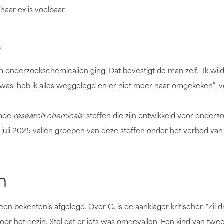
haar ex is voelbaar.
s
 onderzoekschemicaliën ging. Dat bevestigt de man zelf. “Ik wild
r was, heb ik alles weggelegd en er niet meer naar omgekeken”, v
emde
research chemicals
: stoffen die zijn ontwikkeld voor onderzo
1 juli 2025 vallen groepen van deze stoffen onder het verbod van
n
een bekentenis afgelegd. Over G. is de aanklager kritischer. “Zij dr
or het gezin. Stel dat er iets was omgevallen. Een kind van twee 