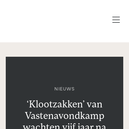
NIEUWS
‘Klootzakken’ van
Vastenavondkamp
wachten vijf jaar na