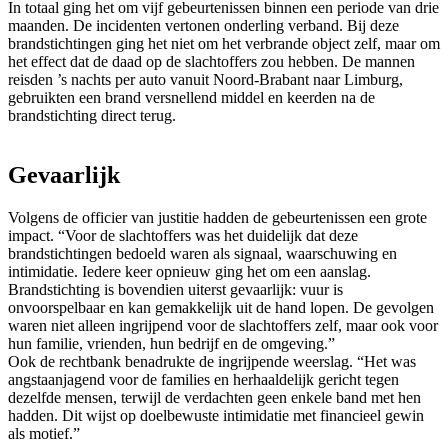
In totaal ging het om vijf gebeurtenissen binnen een periode van drie
maanden. De incidenten vertonen onderling verband. Bij deze
brandstichtingen ging het niet om het verbrande object zelf, maar om
het effect dat de daad op de slachtoffers zou hebben. De mannen
reisden ’s nachts per auto vanuit Noord-Brabant naar Limburg,
gebruikten een brand versnellend middel en keerden na de
brandstichting direct terug.
Gevaarlijk
Volgens de officier van justitie hadden de gebeurtenissen een grote
impact. “Voor de slachtoffers was het duidelijk dat deze
brandstichtingen bedoeld waren als signaal, waarschuwing en
intimidatie. Iedere keer opnieuw ging het om een aanslag.
Brandstichting is bovendien uiterst gevaarlijk: vuur is
onvoorspelbaar en kan gemakkelijk uit de hand lopen. De gevolgen
waren niet alleen ingrijpend voor de slachtoffers zelf, maar ook voor
hun familie, vrienden, hun bedrijf en de omgeving.”
Ook de rechtbank benadrukte de ingrijpende weerslag. “Het was
angstaanjagend voor de families en herhaaldelijk gericht tegen
dezelfde mensen, terwijl de verdachten geen enkele band met hen
hadden. Dit wijst op doelbewuste intimidatie met financieel gewin
als motief.”